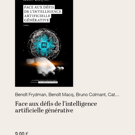
Benoît Frydman, Benoît Macq, Bruno Colmant, Catheline Périer-D'Ieteren David Restrepo Amariles, Hugues Bersini
Face aux défis de l’intelligence
artificielle générative
9,00 €