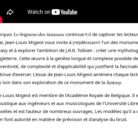
urquoi
Le Seigneur des Anneaux
continue-t-il de captiver les lecteu
ai, Jean-Louis Migeot vous invite à (re)découvrir l’un des monume
tasy et à explorer l’ambition de J.R.R. Tolkien : créer une mytholo
ngleterre. Cette œuvre à la genèse longue et complexe possède de
nventivité, de complexité et d’applicabilité qui justifient la fascinat
tinue d’exercer. L’essai de Jean-Louis Migeot amènera chaque lec
s loin dans son exploration de ce monument de la
fantasy
.
n-Louis Migeot est membre de l’Académie Royale de Belgique. Il 
coustique aux ingénieurs et aux musicologues de l’Université Libr
xelles et est l’auteur de nombreux ouvrages. Les modèles qu’il a 
er font autorité en matière de prévision et d’analyse du bruit.