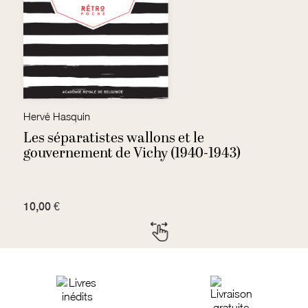
Hervé Hasquin
J
ie
Les séparatistes wallons et le
C
gouvernement de Vichy (1940-1943)
V
10,00 €
4