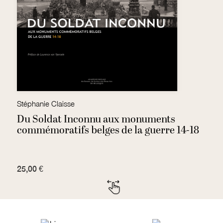
Stéphanie Claisse
H
Du Soldat Inconnu aux monuments
L
commémoratifs belges de la guerre 14-18
25,00 €
3,