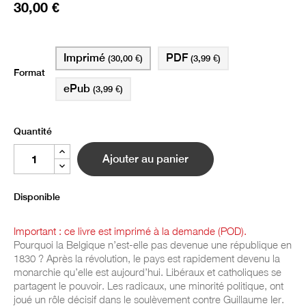
30,00 €
Imprimé
PDF
(30,00 €)
(3,99 €)
Format
ePub
(3,99 €)
Quantité
Ajouter au panier
Disponible
Important : ce livre est imprimé à la demande (POD).
Pourquoi la Belgique n’est-elle pas devenue une république en
1830 ? Après la révolution, le pays est rapidement devenu la
monarchie qu’elle est aujourd’hui. Libéraux et catholiques se
partagent le pouvoir. Les radicaux, une minorité politique, ont
joué un rôle décisif dans le soulèvement contre Guillaume Ier.