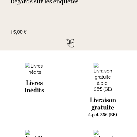
Regards sur les enquêtes
«
15,00 €
3
Livres
inédits
Livraison
gratuite
à.p.d. 35€ (BE)