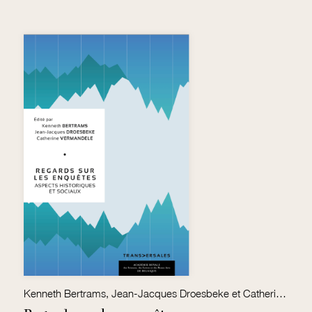
Kenneth Bertrams, Jean-Jacques Droesbeke et Catherine Verwandele (éds.)
J