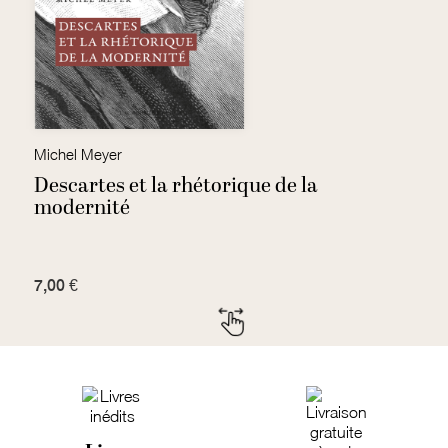
Zaccai, Benoît Timmermans, Marek Hudon, Barbara Clerbaux, Bruno Leclercq et Hugues Bersini
Michel Meyer
H
Descartes et la rhétorique de la
I
modernité
b
7,00 €
7