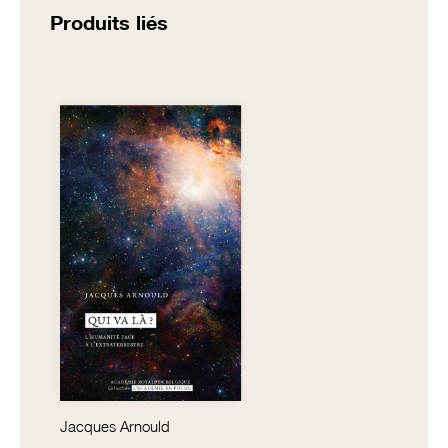
Produits liés
Jacques Arnould
Louise