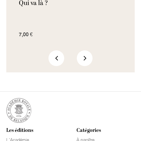
ple
Qui va là ?
L'es
soci
7,00 €
7,00 
Les éditions
Catégories
L'Académie
À paraître