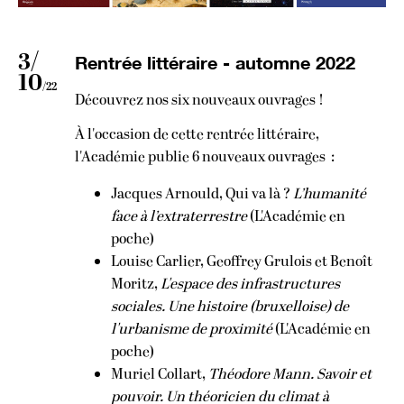
3/
Rentrée littéraire - automne 2022
10
/22
Découvrez nos six nouveaux ouvrages !
À l'occasion de cette rentrée littéraire,
l'Académie publie 6 nouveaux ouvrages :
Jacques Arnould, Qui va là ?
L’humanité
face à l’extraterrestre
(L'Académie en
poche)
Louise Carlier, Geoffrey Grulois et Benoît
Moritz,
L'espace des infrastructures
sociales. Une histoire (bruxelloise) de
l'urbanisme de proximité
(L'Académie en
poche)
Muriel Collart,
Théodore Mann. Savoir et
pouvoir. Un théoricien du climat à