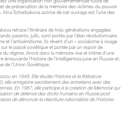
l est une organisation non gouvernementale russe de
et de préservation de la mémoire des victimes du pouvoir
. Irina Scherbakova​ autrice de cet ouvrage est l’une des
ova retrace l’itinéraire
de trois générations engagées
ands-parents, juifs, sont portés par l’élan révolutionnaire.
e et l’antisémitisme. Ils rêvent
d’un « socialisme à visage
 sur le passé soviétique et portée par un espoir de
e du régime. Ancré dans la mémoire vive et intime d’une
re émouvante l’histoire de l’intelligentsia juive en Russie et,
ue de l’Union Soviétique.
ou en 1949. Elle étudie l'histoire et la littérature
, elle enregistre secrètement des entretiens avec des
ennes. En 1987, elle participe à la création de Memorial qui
isation de défense des droits humains en Russie post
cesse de dénoncer la réécriture nationaliste de l'histoire.