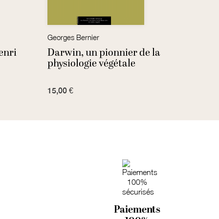
Georges Bernier
Jean-
enri
Darwin, un pionnier de la
Notg
physiologie végétale
15,00 €
15,00
Paiements