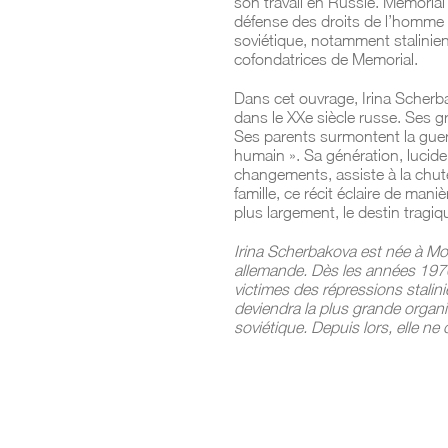
son travail en Russie. Memoria
défense des droits de l’homme 
soviétique, notamment stalinien
cofondatrices de Memorial.
Dans cet ouvrage, Irina Scherbak
dans le XXe siècle russe. Ses gr
Ses parents surmontent la guerr
humain ».
Sa génération, lucide
changements, assiste à la chut
famille, ce récit éclaire de maniè
plus largement, le destin tragiq
Irina Scherbakova est née à Mosc
allemande. Dès les années 1970
victimes des répressions stalini
deviendra la plus grande organ
soviétique. Depuis lors, elle ne 