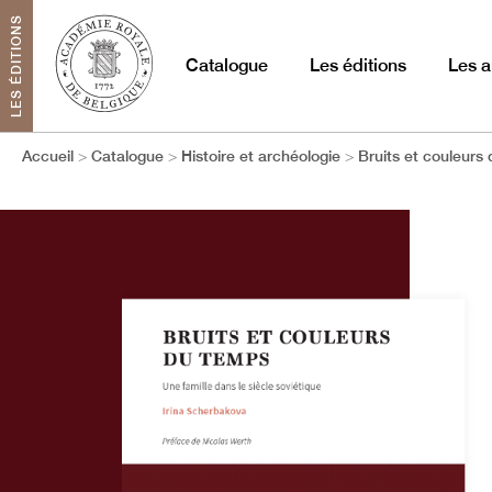
LES ÉDITIONS
Catalogue
Les éditions
Les a
Accueil
Catalogue
Histoire et archéologie
Bruits et couleurs