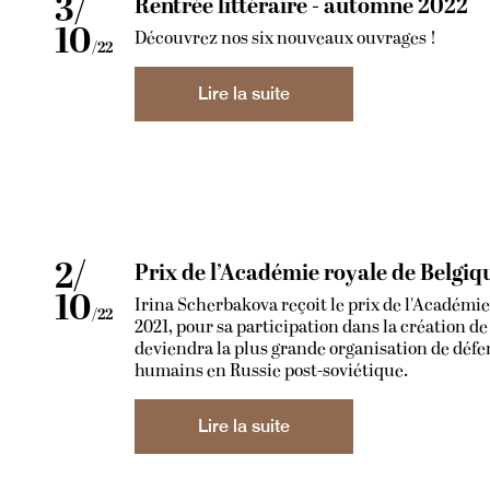
3/
Rentrée littéraire - automne 2022
10
Découvrez nos six nouveaux ouvrages !
/22
Lire la suite
2/
Prix de l’Académie royale de Belgiq
10
Irina Scherbakova reçoit le prix de l'Académie
/22
2021, pour sa participation dans la création d
deviendra la plus grande organisation de défe
humains en Russie post-soviétique.
Lire la suite