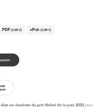
PDF
ePub
(3,99 €)
(3,99 €)
panier
mat
azon
élue co-lauréate du prix Nobel de la paix 2022
pour