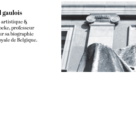
l gaulois
s artistique &
sbeke, professeur
our sa biographie
oyale de Belgique.