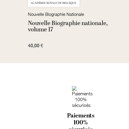
Nouvelle Biographie Nationale
Nouve
Nouvelle Biographie nationale,
Nouv
volume 17
volu
40,00 €
25,00
Paiements
100%