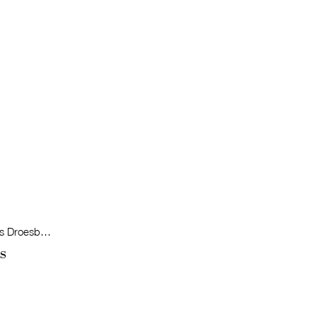
Kenneth Bertrams, Jean-Jacques Droesbeke et Catherine Verwandele (éds.)
s