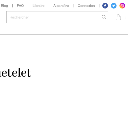
Blog
FAQ
Libraire
À paraître
Connexion
>
etelet