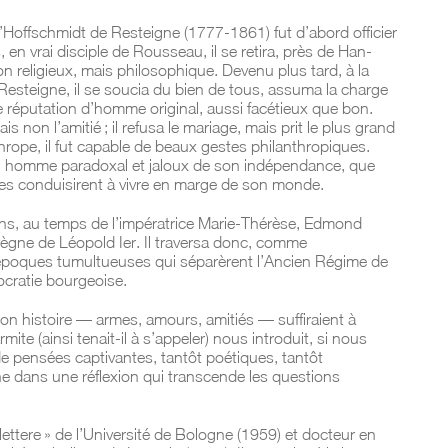
offschmidt de Resteigne (1777-1861) fut d’abord officier
en vrai disciple de Rousseau, il se retira, près de Han-
 religieux, mais philosophique. Devenu plus tard, à la
Resteigne, il se soucia du bien de tous, assuma la charge
e réputation d’homme original, aussi facétieux que bon.
is non l’amitié ; il refusa le mariage, mais prit le plus grand
nthrope, il fut capable de beaux gestes philanthropiques.
un homme paradoxal et jaloux de son indépendance, que
es conduisirent à vivre en marge de son monde.
ns, au temps de l’impératrice Marie-Thérèse, Edmond
règne de Léopold Ier. Il traversa donc, comme
 époques tumultueuses qui séparèrent l’Ancien Régime de
ocratie bourgeoise.
 histoire — armes, amours, amitiés — suffiraient à
rmite (ainsi tenait-il à s’appeler) nous introduit, si nous
de pensées captivantes, tantôt poétiques, tantôt
ne dans une réflexion qui transcende les questions
lettere » de l’Université de Bologne (1959) et docteur en