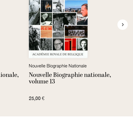
Nouvelle Biographie Nationale
Paul-
ionale,
Nouvelle Biographie nationale,
Emil
volume 13
25,00 €
30,00