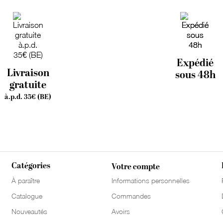
Expédié
Livraison
sous 48h
gratuite
à.p.d. 35€ (BE)
Catégories
Votre compte
À paraître
Informations personnelles
Catalogue
Commandes
Nouveautés
Avoirs