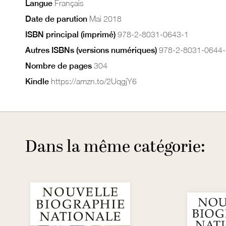
Langue
Français
Date de parution
Mai 2018
ISBN principal (imprimé)
978-2-8031-0643-1
Autres ISBNs (versions numériques)
978-2-8031-0644-
Nombre de pages
304
Kindle
https://amzn.to/2UqgjY6
Dans la même catégorie: