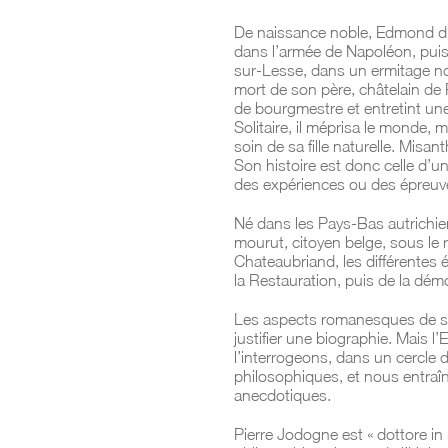
De naissance noble, Edmond d’H
dans l’armée de Napoléon, puis, 
sur-Lesse, dans un ermitage non
mort de son père, châtelain de 
de bourgmestre et entretint un
Solitaire, il méprisa le monde, ma
soin de sa fille naturelle. Misa
Son histoire est donc celle d’
des expériences ou des épreuv
Né dans les Pays-Bas autrichie
mourut, citoyen belge, sous le 
Chateaubriand, les différentes
la Restauration, puis de la dém
Les aspects romanesques de son
justifier une biographie. Mais l’E
l’interrogeons, dans un cercle 
philosophiques, et nous entraî
anecdotiques.
Pierre Jodogne est « dottore in 