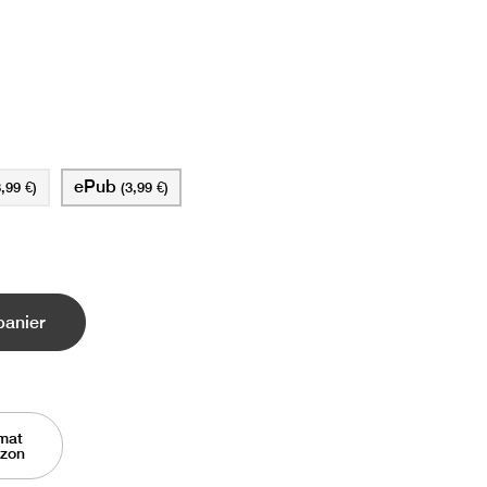
ePub
3,99 €)
(3,99 €)
panier
mat
azon