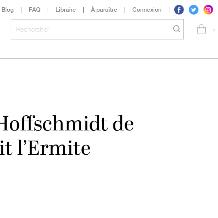
Blog
FAQ
Libraire
À paraître
Connexion
>
offschmidt de
it l’Ermite