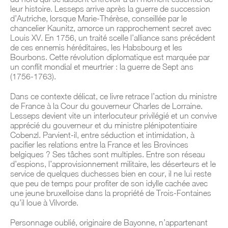
leur histoire. Lesseps arrive après la guerre de succession
d’Autriche, lorsque Marie-Thérèse, conseillée par le
chancelier Kaunitz, amorce un rapprochement secret avec
Louis XV. En 1756, un traité scelle l’alliance sans précédent
de ces ennemis héréditaires, les Habsbourg et les
Bourbons. Cette révolution diplomatique est marquée par
un conflit mondial et meurtrier : la guerre de Sept ans
(1756-1763).
Dans ce contexte délicat, ce livre retrace l’action du ministre
de France à la Cour du gouverneur Charles de Lorraine.
Lesseps devient vite un interlocuteur privilégié et un convive
apprécié du gouverneur et du ministre plénipotentiaire
Cobenzl. Parvient-il, entre séduction et intimidation, à
pacifier les relations entre la France et les Brovinces
belgiques ? Ses tâches sont multiples. Entre son réseau
d’espions, l’approvisionnement militaire, les déserteurs et le
service de quelques duchesses bien en cour, il ne lui reste
que peu de temps pour profiter de son idylle cachée avec
une jeune bruxelloise dans la propriété de Trois-Fontaines
qu’il loue à Vilvorde.
Personnage oublié, originaire de Bayonne, n’appartenant