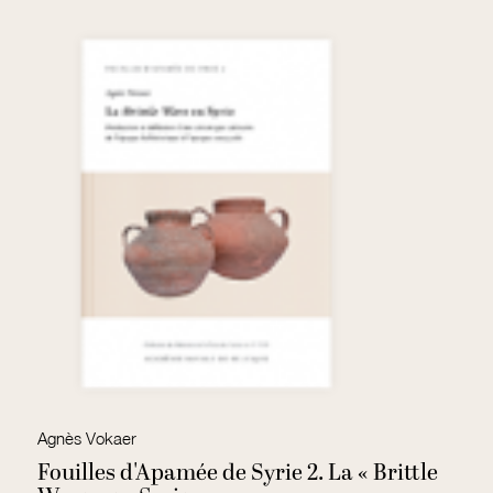
Agnès Vokaer
Ac
Fouilles d'Apamée de Syrie 2. La « Brittle
F