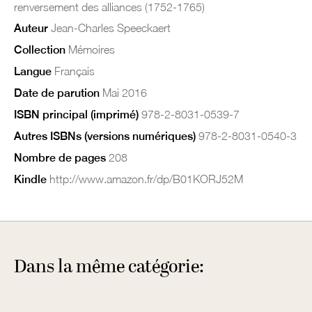
renversement des alliances (1752-1765)
Auteur
Jean-Charles Speeckaert
Collection
Mémoires
Langue
Français
Date de parution
Mai 2016
ISBN principal (imprimé)
978-2-8031-0539-7
Autres ISBNs (versions numériques)
978-2-8031-0540-3
Nombre de pages
208
Kindle
http://www.amazon.fr/dp/B01KORJ52M
Dans la même catégorie: