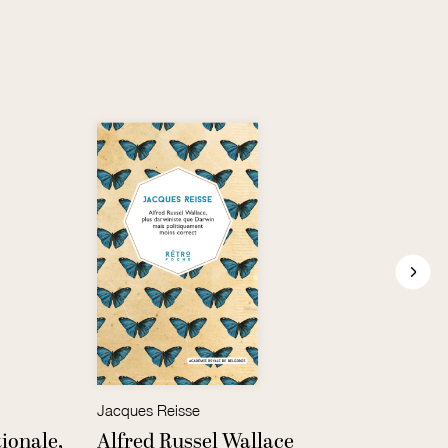
Jacques Reisse
Nouve
ionale,
Alfred Russel Wallace
Nouv