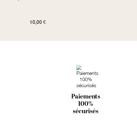
volu
10,00 €
25,00
Paiements
100%
sécurisés