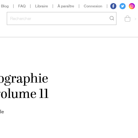
Blog
FAQ
Libraire
À paraître
Connexion
>
iographie
volume 11
le