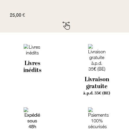
25,00 €
2
Livres
inédits
Livraison
gratuite
à.p.d. 35€ (BE)