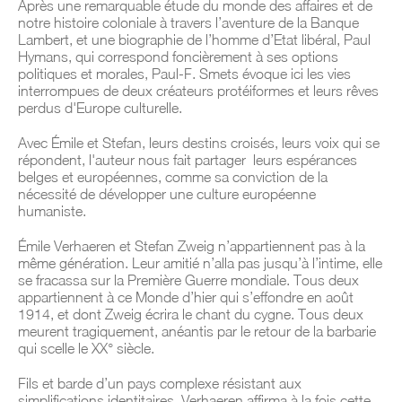
Après une remarquable étude du monde des affaires et de
notre histoire coloniale à travers l’aventure de la Banque
Lambert, et une biographie de l’homme d’Etat libéral, Paul
Hymans, qui correspond foncièrement à ses options
politiques et morales, Paul-F. Smets évoque ici les vies
interrompues de deux créateurs protéiformes et leurs rêves
perdus d'Europe culturelle.
Avec
Émile et Stefan,
leurs destins croisés, leurs voix qui se
répondent, l'auteur nous fait partager leurs espérances
belges et européennes, comme sa conviction de la
nécessité de développer une culture européenne
humaniste.
Émile Verhaeren et Stefan Zweig n’appartiennent pas à la
même génération. Leur amitié n’alla pas jusqu’à l’intime, elle
se fracassa sur la Première Guerre mondiale. Tous deux
appartiennent à ce
Monde d’hier
qui s’effondre en août
1914, et dont Zweig écrira le chant du cygne. Tous deux
meurent tragiquement, anéantis par le retour de la barbarie
qui scelle le XX° siècle.
Fils et barde d’un pays complexe résistant aux
simplifications identitaires, Verhaeren affirma à la fois cette