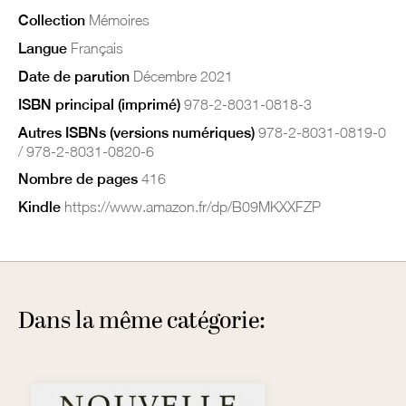
Collection
Mémoires
Langue
Français
Date de parution
Décembre 2021
ISBN principal (imprimé)
978-2-8031-0818-3
Autres ISBNs (versions numériques)
978-2-8031-0819-0
/ 978-2-8031-0820-6
Nombre de pages
416
Kindle
https://www.amazon.fr/dp/B09MKXXFZP
Dans la même catégorie: