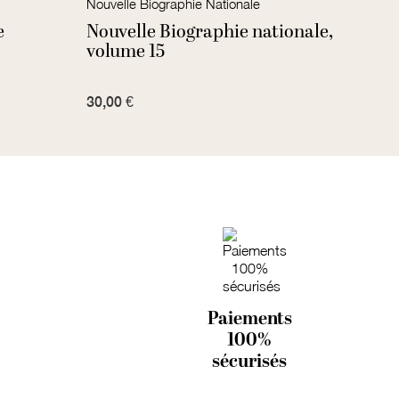
Nouvelle Biographie Nationale
Nouve
e
Nouvelle Biographie nationale,
Nouv
volume 15
volu
30,00 €
25,00
Paiements
100%
sécurisés