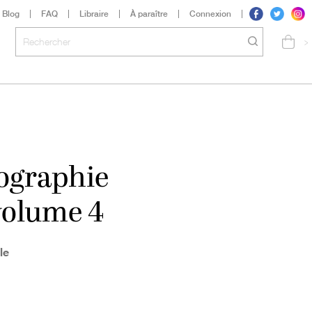
Blog
FAQ
Libraire
À paraître
Connexion
>
iographie
volume 4
le