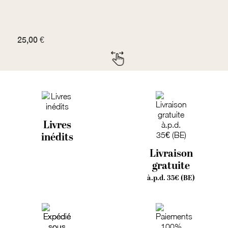
f
25,00 €
7
Livres
inédits
Livraison
gratuite
à.p.d. 35€ (BE)