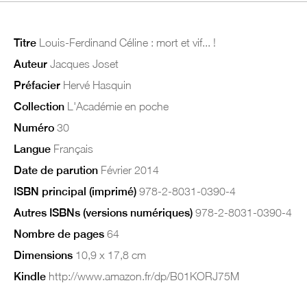
Titre
Louis-Ferdinand Céline : mort et vif... !
Auteur
Jacques Joset
Préfacier
Hervé Hasquin
Collection
L'Académie en poche
Numéro
30
Langue
Français
Date de parution
Février 2014
ISBN principal (imprimé)
978-2-8031-0390-4
Autres ISBNs (versions numériques)
978-2-8031-0390-4
Nombre de pages
64
Dimensions
10,9 x 17,8 cm
Kindle
http://www.amazon.fr/dp/B01KORJ75M