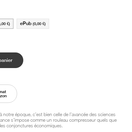
ePub
0,00 €)
(0,00 €)
panier
mat
azon
 à notre époque, c’est bien celle de l’avancée des sciences
ndance s’impose comme un rouleau compresseur quels que
et des conjonctures économiques.