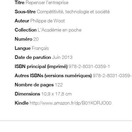
Titre
Repenser l'entreprise
Sous-titre
Compétitivité, technologie et société
Auteur
Philippe de Woot
Collection
L'Académie en poche
Numéro
20
Langue
Français
Date de parution
Juin 2013
ISBN principal (imprimé)
978-2-8031-0359-1
Autres ISBNs (versions numériques)
978-2-8031-0359-
Nombre de pages
122
Dimensions
10,9 x 17,8 cm
Kindle
http://www.amazon.fr/dp/B01KORJO00