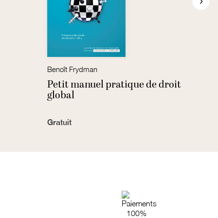
Benoît Frydman
Miche
Petit manuel pratique de droit
Inno
global
nouv
Gratuit
7,00 