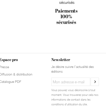
Paiements
100%
sécurisés
Espace pro
Newsletter
Je désire suivre l’actualité des
Presse
éditions
Diffusion & distribution
Catalogue PDF
Vous pouvez vous désinscrire à tout
moment. Vous trouverez pour cela nos
informations de contact dans les
conditions d'utilisation du site.