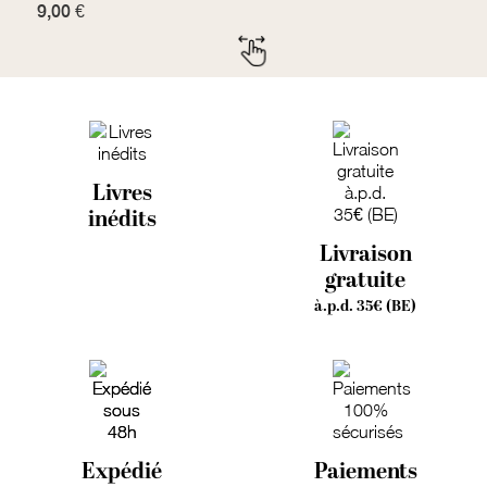
9,00 €
7
Livres
inédits
Livraison
gratuite
à.p.d. 35€ (BE)
Expédié
Paiements