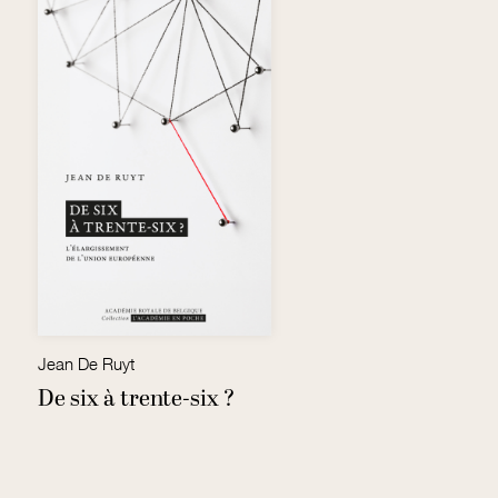
Jean De Ruyt
Ph
De six à trente-six ?
M
t