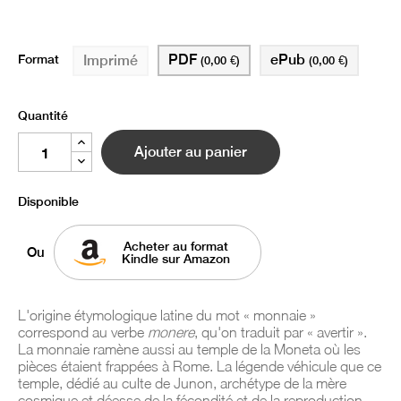
Format
PDF
ePub
Imprimé
(0,00 €)
(0,00 €)
Quantité
Ajouter au panier
Disponible
Acheter au format
Ou
Kindle sur Amazon
L'origine étymologique latine du mot « monnaie »
correspond au verbe
monere
, qu'on traduit par « avertir ».
La monnaie ramène aussi au temple de la Moneta où les
pièces étaient frappées à Rome. La légende véhicule que ce
temple, dédié au culte de Junon, archétype de la mère
cosmique et déesse de la fécondité et de la reproduction,