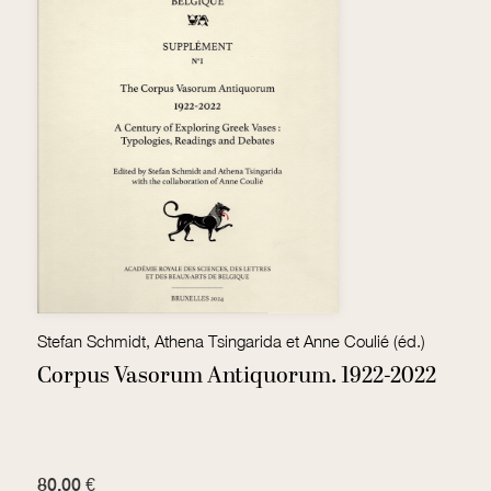
Stefan Schmidt, Athena Tsingarida et Anne Coulié (éd.)
M
Corpus Vasorum Antiquorum. 1922-2022
T
80,00 €
7