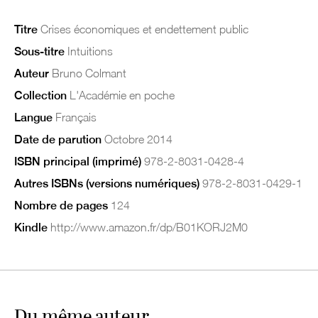
Titre
Crises économiques et endettement public
Sous-titre
Intuitions
Auteur
Bruno Colmant
Collection
L'Académie en poche
Langue
Français
Date de parution
Octobre 2014
ISBN principal (imprimé)
978-2-8031-0428-4
Autres ISBNs (versions numériques)
978-2-8031-0429-1
Nombre de pages
124
Kindle
http://www.amazon.fr/dp/B01KORJ2M0
Du même auteur