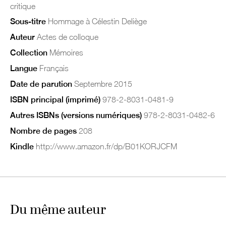
critique
Sous-titre
Hommage à Célestin Deliège
Auteur
Actes de colloque
Collection
Mémoires
Langue
Français
Date de parution
Septembre 2015
ISBN principal (imprimé)
978-2-8031-0481-9
Autres ISBNs (versions numériques)
978-2-8031-0482-6
Nombre de pages
208
Kindle
http://www.amazon.fr/dp/B01KORJCFM
Du même auteur