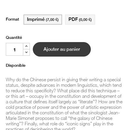
Format
Imprimé
PDF
(7,00 €)
(0,00 €)
Quantité
Ajouter au panier
Disponible
Why do the Chinese persist in giving their writing a special
status, despite advances in modern linguistics, which tend
to reduce this specificity?
What place did this technique –
or this art – occupy in the constitution and development of
a culture that defines itself largely as “literate”?
How are the
cold practice of power and the power of artistic expression
articulated in the constitution of what the sinologist Jean-
Marie Simonet proposes to call “the galaxy of Chinese
writing”?
Finally, what role do “iconic signs” play in the
practices of deciphering the world?