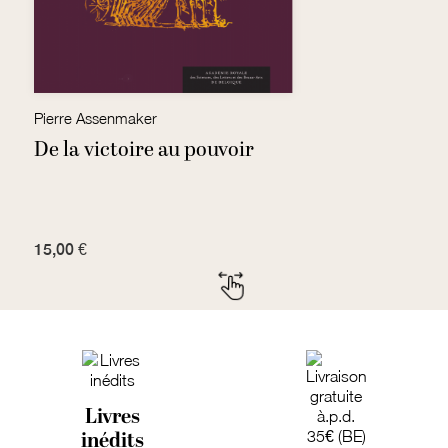
Pierre Assenmaker
Fr
De la victoire au pouvoir
P
15,00 €
7
Livres
inédits