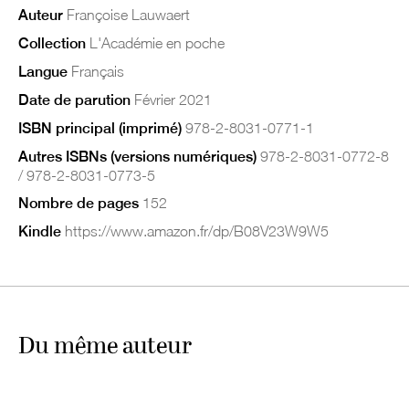
Auteur
Françoise Lauwaert
Collection
L'Académie en poche
Langue
Français
Date de parution
Février 2021
ISBN principal (imprimé)
978-2-8031-0771-1
Autres ISBNs (versions numériques)
978-2-8031-0772-8
/ 978-2-8031-0773-5
Nombre de pages
152
Kindle
https://www.amazon.fr/dp/B08V23W9W5
Du même auteur