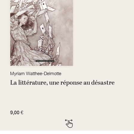
Myriam Watthee-Delmotte
J
La littérature, une réponse au désastre
L
p
9,00 €
7