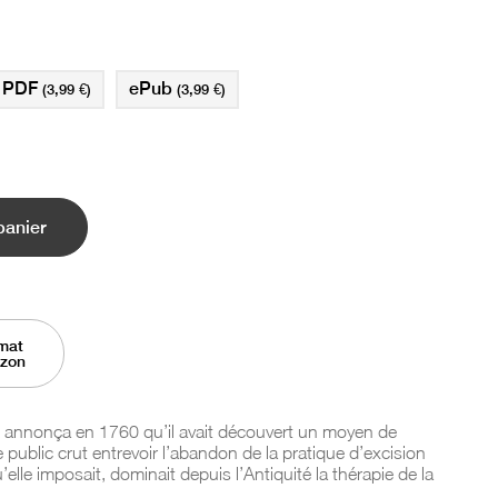
PDF
ePub
(3,99 €)
(3,99 €)
panier
mat
azon
 annonça en 1760 qu’il avait découvert un moyen de
le public crut entrevoir l’abandon de la pratique d’excision
’elle imposait, dominait depuis l’Antiquité la thérapie de la