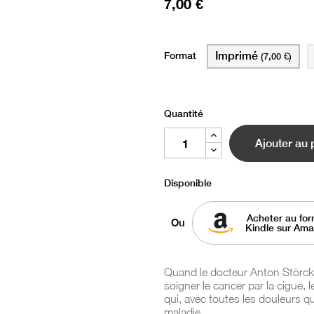
7,00 €
Format
Imprimé
(7,00 €)
Quantité
Ajouter au 
Disponible
Acheter au for
Ou
Kindle sur Am
Quand le docteur Anton Störck
soigner le cancer par la ciguë, 
qui, avec toutes les douleurs qu
maladie.