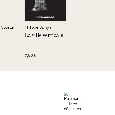
 Coyette
Philippe Samyn
Jean-
La ville verticale
L’én
7,00 €
7,00 