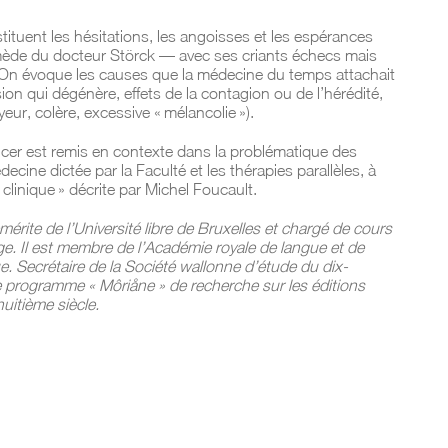
stituent les hésitations, les angoisses et les espérances
emède du docteur Störck — avec ses criants échecs mais
 On évoque les causes que la médecine du temps attachait
usion qui dégénère, effets de la contagion ou de l’hérédité,
yeur, colère, excessive « mélancolie »).
ncer est remis en contexte dans la problématique des
ecine dictée par la Faculté et les thérapies parallèles, à
 clinique » décrite par Michel Foucault.
érite de l’Université libre de Bruxelles et chargé de cours
ège. Il est membre de l’Académie royale de langue et de
ue. Secrétaire de la Société wallonne d’étude du dix-
 le programme « Môriåne » de recherche sur les éditions
uitième siècle.