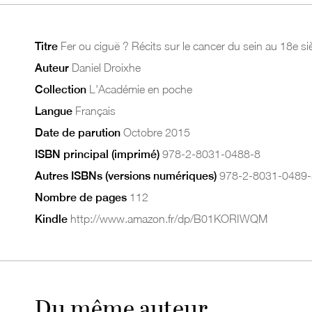
Titre
Fer ou ciguë ? Récits sur le cancer du sein au 18e si
Auteur
Daniel Droixhe
Collection
L'Académie en poche
Langue
Français
Date de parution
Octobre 2015
ISBN principal (imprimé)
978-2-8031-0488-8
Autres ISBNs (versions numériques)
978-2-8031-0489-
Nombre de pages
112
Kindle
http://www.amazon.fr/dp/B01KORIWQM
Du même auteur