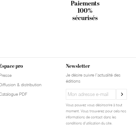
Paiements
100%
sécurisés
Espace pro
Newsletter
Je désire suivre l’actualité des
Presse
éditions
Diffusion & distribution
Catalogue PDF
Vous pouvez vous désinscrire à tout
moment. Vous trouverez pour cela nos
informations de contact dans les
conditions d'utilisation du site.