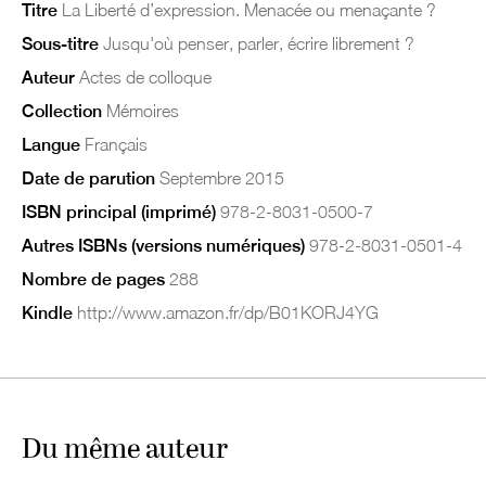
Titre
La Liberté d’expression. Menacée ou menaçante ?
Sous-titre
Jusqu'où penser, parler, écrire librement ?
Auteur
Actes de colloque
Collection
Mémoires
Langue
Français
Date de parution
Septembre 2015
ISBN principal (imprimé)
978-2-8031-0500-7
Autres ISBNs (versions numériques)
978-2-8031-0501-4
Nombre de pages
288
Kindle
http://www.amazon.fr/dp/B01KORJ4YG
Du même auteur