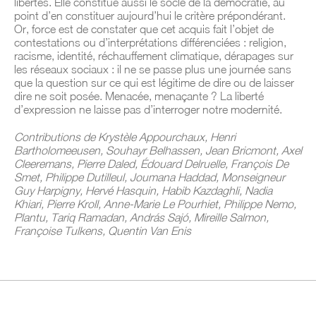
libertés. Elle constitue aussi le socle de la démocratie, au
point d’en constituer aujourd’hui le critère prépondérant.
Or, force est de constater que cet acquis fait l’objet de
contestations ou d’interprétations différenciées : religion,
racisme, identité, réchauffement climatique, dérapages sur
les réseaux sociaux : il ne se passe plus une journée sans
que la question sur ce qui est légitime de dire ou de laisser
dire ne soit posée. Menacée, menaçante ? La liberté
d’expression ne laisse pas d’interroger notre modernité.
Contributions de Krystèle Appourchaux, Henri
Bartholomeeusen, Souhayr Belhassen, Jean Bricmont, Axel
Cleeremans, Pierre Daled, Édouard Delruelle, François De
Smet, Philippe Dutilleul, Joumana Haddad, Monseigneur
Guy Harpigny, Hervé Hasquin, Habib Kazdaghli, Nadia
Khiari, Pierre Kroll, Anne-Marie Le Pourhiet, Philippe Nemo,
Plantu, Tariq Ramadan, András Sajó, Mireille Salmon,
Françoise Tulkens, Quentin Van Enis