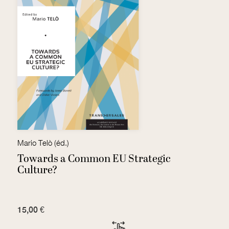
Mario Telò (éd.)
Towards a Common EU Strategic
L
Culture?
q
15,00 €
G