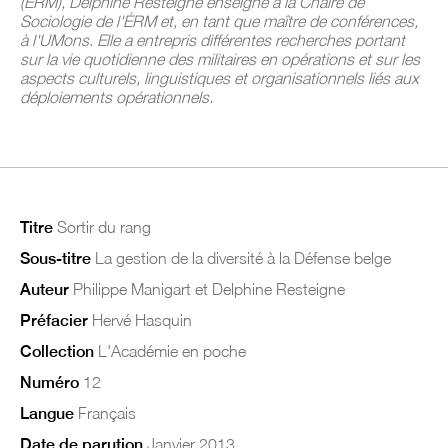
(
É
RM), Delphine Resteigne enseigne à la Chaire de
Sociologie
de l'
É
RM
et, en tant que maître de conférences,
à l'UMons. Elle a entrepris différentes recherches portant
sur la vie quotidienne des militaires en opérations et sur les
aspects culturels, linguistiques et organisationnels liés aux
déploiements opérationnels.
Titre
Sortir du rang
Sous-titre
La gestion de la diversité à la Défense belge
Auteur
Philippe Manigart et Delphine Resteigne
Préfacier
Hervé Hasquin
Collection
L'Académie en poche
Numéro
12
Langue
Français
Date de parution
Janvier 2013