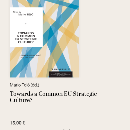
Mario Telò (éd.)
R
Towards a Common EU Strategic
L
Culture?
15,00 €
7