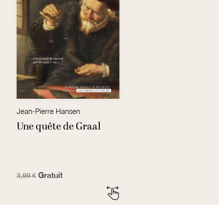
Jean-Pierre Hansen
Fr
Une quête de Graal
E
Gratuit
7
3,99 €