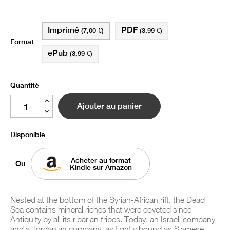
Imprimé
PDF
(7,00 €)
(3,99 €)
Format
ePub
(3,99 €)
Quantité
Ajouter au panier
Disponible
Acheter au format
Ou
Kindle sur Amazon
Nested at the bottom of the Syrian-African rift, the Dead
Sea contains mineral riches that were coveted since
Antiquity by all its riparian tribes. Today, an Israeli company
and a Jordanian company, as tightly bound as Siamese