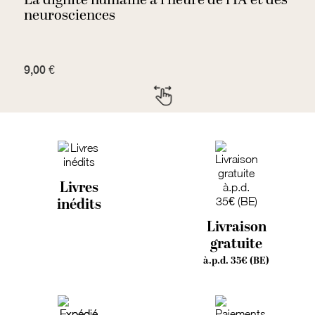
La dignité humaine à l’heure de l’IA et des
P
neurosciences
9,00 €
1
Livres
inédits
Livraison
gratuite
à.p.d. 35€ (BE)