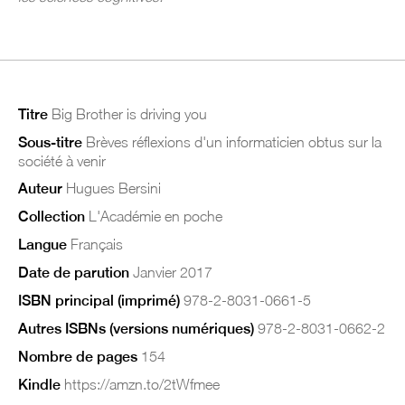
Titre
Big Brother is driving you
Sous-titre
Brèves réflexions d'un informaticien obtus sur la
société à venir
Auteur
Hugues Bersini
Collection
L'Académie en poche
Langue
Français
Date de parution
Janvier 2017
ISBN principal (imprimé)
978-2-8031-0661-5
Autres ISBNs (versions numériques)
978-2-8031-0662-2
Nombre de pages
154
Kindle
https://amzn.to/2tWfmee