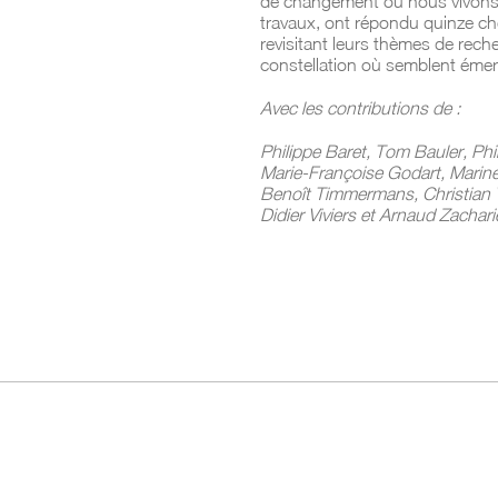
de changement où nous vivons ?
travaux, ont répondu quinze che
revisitant leurs thèmes de rech
constellation où semblent émerg
Avec les contributions de :
Philippe Baret, Tom Bauler, Ph
Marie-Françoise Godart, Marine
Benoît Timmermans, Christian
Didier Viviers et Arnaud Zachari