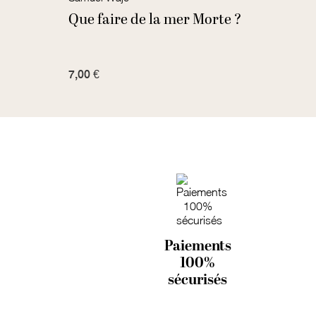
Que faire de la mer Morte ?
Deux
7,00 €
7,00 
Paiements
100%
sécurisés