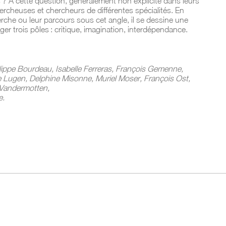
 À cette question, généralement non explicite dans leurs
rcheuses et chercheurs de différentes spécialités. En
erche ou leur parcours sous cet angle, il se dessine une
er trois pôles : critique, imagination, interdépendance.
ilippe Bourdeau, Isabelle Ferreras, François Gemenne,
 Lugen, Delphine Misonne, Muriel Moser, François Ost,
 Vandermotten,
e.