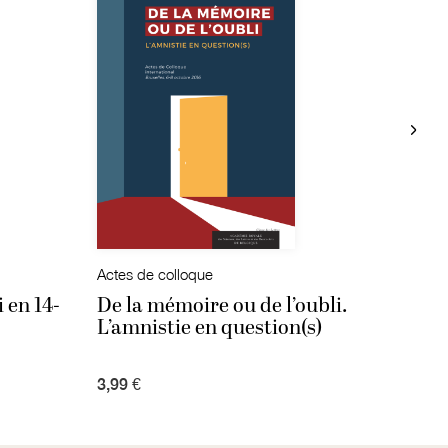
Actes de colloque
Actes
 en 14-
De la mémoire ou de l’oubli.
Févr
L’amnistie en question(s)
Yalt
3,99 €
3,99 