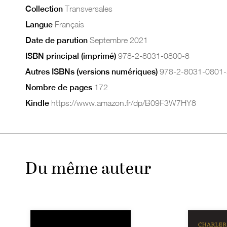
Collection
Transversales
Langue
Français
Date de parution
Septembre 2021
ISBN principal (imprimé)
978-2-8031-0800-8
Autres ISBNs (versions numériques)
978-2-8031-0801-
Nombre de pages
172
Kindle
https://www.amazon.fr/dp/B09F3W7HY8
Du même auteur