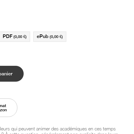
PDF
ePub
(0,00 €)
(0,00 €)
panier
mat
azon
valeurs qui peuvent animer des académiques en ces temps