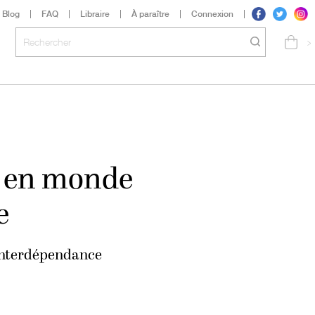
Blog
FAQ
Libraire
À paraître
Connexion
>
s en monde
e
 interdépendance