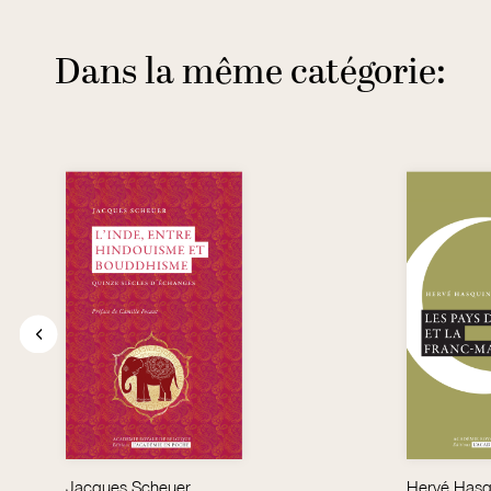
Dans la même catégorie:
Valérie André, Jean-Pierre Contzen et Gilbert Hottois (éd.)
Jacques Scheuer
Hervé Hasq