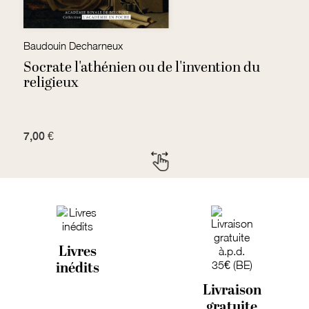
Baudouin Decharneux
Ac
Socrate l'athénien ou de l'invention du
L
religieux
7,00 €
1
Livres
inédits
Livraison
gratuite