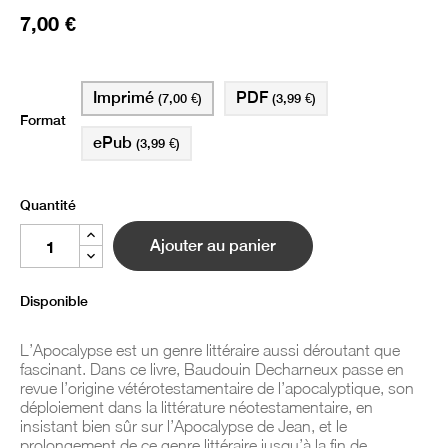
7,00 €
Imprimé
PDF
(7,00 €)
(3,99 €)
Format
ePub
(3,99 €)
Quantité
Ajouter au panier
Disponible
L’
Apocalypse
est un genre littéraire aussi déroutant que
fascinant. Dans ce livre, Baudouin Decharneux passe en
revue l’origine vétérotestamentaire de l’apocalyptique, son
déploiement dans la littérature néotestamentaire, en
insistant bien sûr sur l’
Apocalypse
de Jean, et le
prolongement de ce genre littéraire jusqu’à la fin de