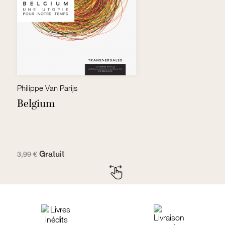
Philippe Van Parijs
Gi
Belgium
L
?
Gratuit
7
3,99 €