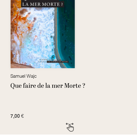
Samuel Wajc
J
Que faire de la mer Morte ?
Q
7,00 €
7