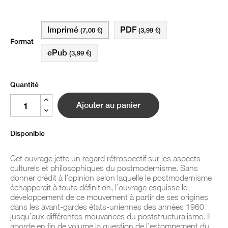
Imprimé
PDF
(7,00 €)
(3,99 €)
Format
ePub
(3,99 €)
Quantité
Ajouter au panier
Disponible
Cet ouvrage jette un regard rétrospectif sur les aspects
culturels et philosophiques du postmodernisme. Sans
donner crédit à l’opinion selon laquelle le postmodernisme
échapperait à toute définition, l’ouvrage esquisse le
développement de ce mouvement à partir de ses origines
dans les avant-gardes états-uniennes des années 1960
jusqu’aux différentes mouvances du poststructuralisme. Il
aborde en fin de volume la question de l’estompement du