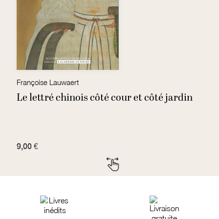
Françoise Lauwaert
J
Le lettré chinois côté cour et côté jardin
D
9,00 €
7