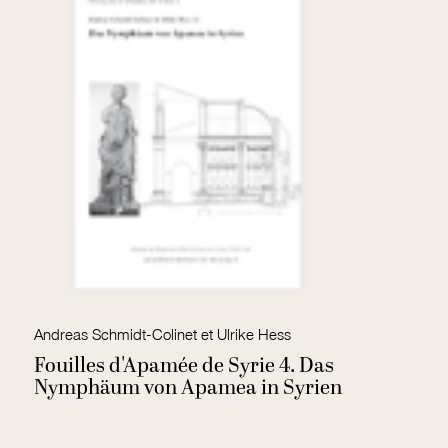
Andreas Schmidt-Colinet et Ulrike Hess
P
Fouilles d'Apamée de Syrie 4. Das
T
Nymphäum von Apamea in Syrien