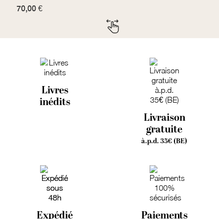
70,00 €
7
Livres
inédits
Livraison
gratuite
à.p.d. 35€ (BE)
Expédié
Paiements