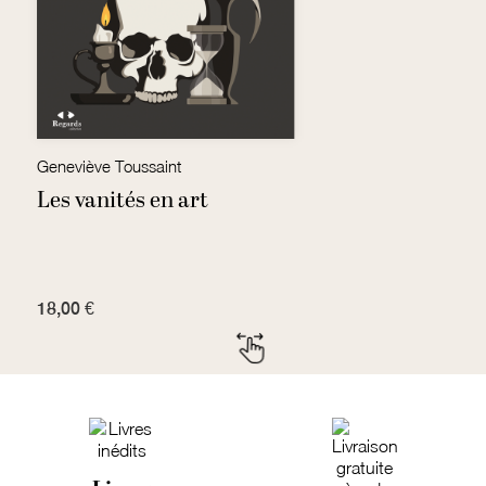
Geneviève Toussaint
Y
Les vanités en art
L
18,00 €
7