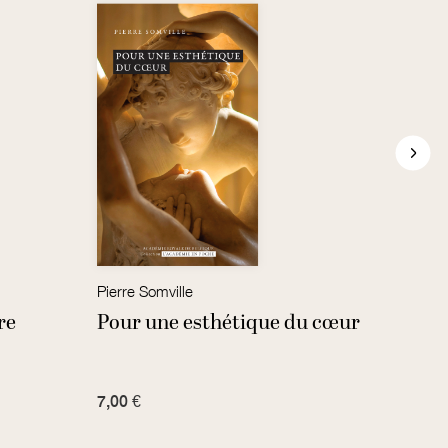
Pierre Somville
Genev
re
Pour une esthétique du cœur
Les 
7,00 €
18,00