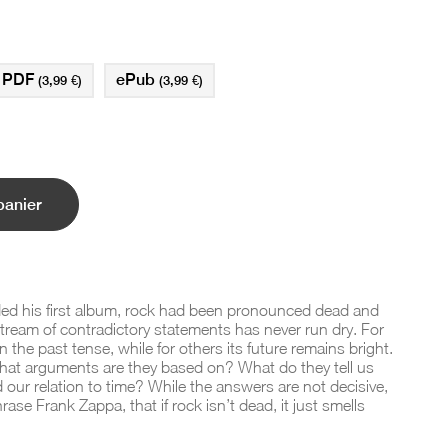
PDF
ePub
(3,99 €)
(3,99 €)
panier
rded his first album, rock had been pronounced dead and
tream of contradictory statements has never run dry. For
the past tense, while for others its future remains bright.
t arguments are they based on? What do they tell us
d our relation to time? While the answers are not decisive,
rase Frank Zappa, that if rock isn’t dead, it just smells