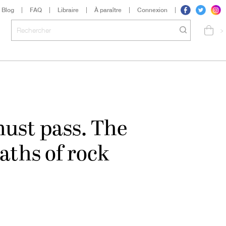
Blog
FAQ
Libraire
À paraître
Connexion
>
must pass. The
eaths of rock