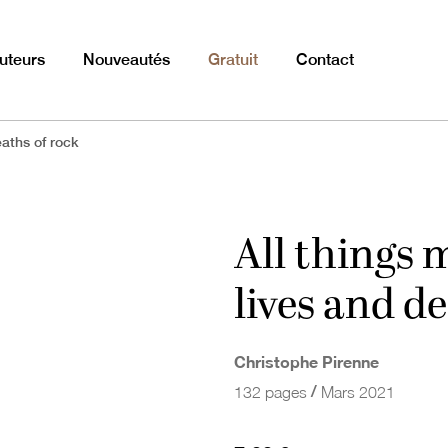
uteurs
Nouveautés
Gratuit
Contact
eaths of rock
All things 
lives and d
Christophe Pirenne
/
132 pages
Mars 2021