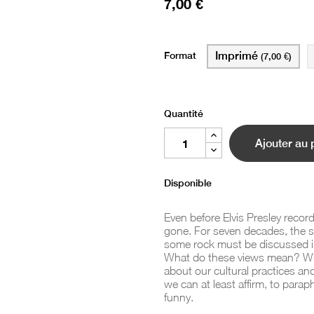
7,00 €
Format
Imprimé
(7,00 €)
Quantité
Ajouter au 
Disponible
Even before Elvis Presley reco
gone. For seven decades, the s
some rock must be discussed in 
What do these views mean? Wha
about our cultural practices an
we can at least affirm, to paraph
funny.