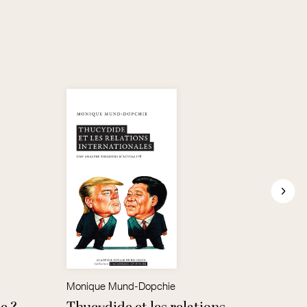
Monique Mund-Dopchie
Els Wi