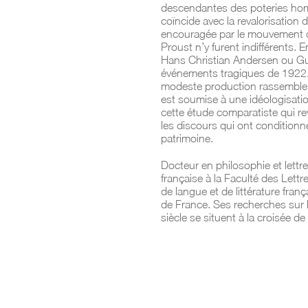
descendantes des poteries homé
coïncide avec la revalorisation 
encouragée par le mouvement des
Proust n’y furent indifférents. 
Hans Christian Andersen ou Gu
événements tragiques de 1922. 
modeste production rassemble ou
est soumise à une idéologisation
cette étude comparatiste qui r
les discours qui ont conditionné
patrimoine.
Docteur en philosophie et lettr
française à la Faculté des Let
de langue et de littérature fran
de France. Ses recherches sur l’o
siècle se situent à la croisée de l’