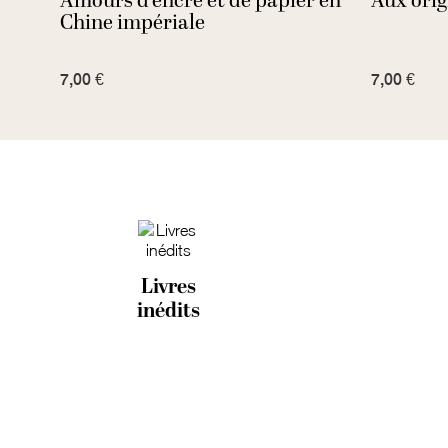
Amours d'encre et de papier en
Aux orig
Chine impériale
7,00 €
7,00 €
Livres
inédits