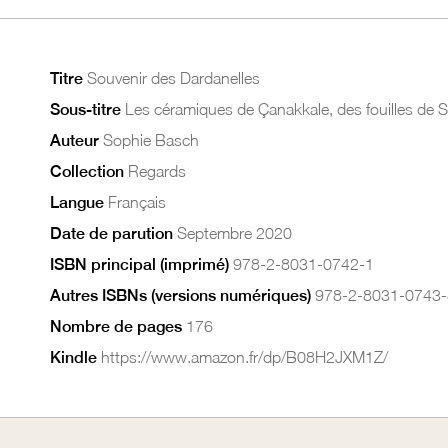
Titre
Souvenir des Dardanelles
Sous-titre
Les céramiques de Çanakkale, des fouilles de 
Auteur
Sophie Basch
Collection
Regards
Langue
Français
Date de parution
Septembre 2020
ISBN principal (imprimé)
978-2-8031-0742-1
Autres ISBNs (versions numériques)
978-2-8031-0743-
Nombre de pages
176
Kindle
https://www.amazon.fr/dp/B08H2JXM1Z/