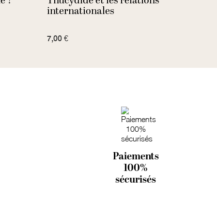
e ?
Thucydide et les relations
Les 
internationales
7,00 €
30,00
Paiements
100%
sécurisés