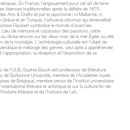
riques. En France, l’engouement pour cet art de terre
des faïences traditionnelles après la défaite de 1870,
 Arts & Crafts et par le japonisme : ni Mallarmé, ni
En Grèce et en Turquie, l’artisanat ottoman qui émerveillait
stave Flaubert symbolise le monde d’avant les
Lieu de mémoire et catalyseur des passions, cette
 divise encore sur les deux rives de la mer Égée, où elle
 de la nostalgie. L’archéologie culturelle est l’objet de
evendique le mélange des genres, seul apte à appréhender
 l’appropriation, la réception et l’exposition de ce
es de l’ULB, Sophie Basch est professeur de littérature
tres de Sorbonne Université, membre de l’Académie royale
çaises de Belgique, membre senior de l’Institut universitaire
rientalisme littéraire et artistique et sur la culture fin-de-
histoire littéraire et de l’histoire de l’art.