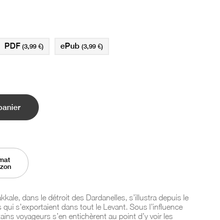
PDF
ePub
(3,99 €)
(3,99 €)
panier
mat
azon
akkale, dans le détroit des Dardanelles, s’illustra depuis le
 qui s’exportaient dans tout le Levant. Sous l’influence
ains voyageurs s’en entichèrent au point d’y voir les