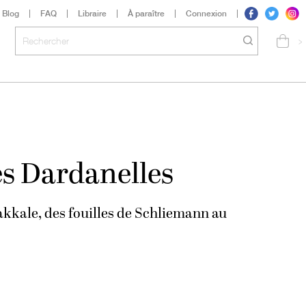
Blog
FAQ
Libraire
À paraître
Connexion
>
es Dardanelles
kkale, des fouilles de Schliemann au