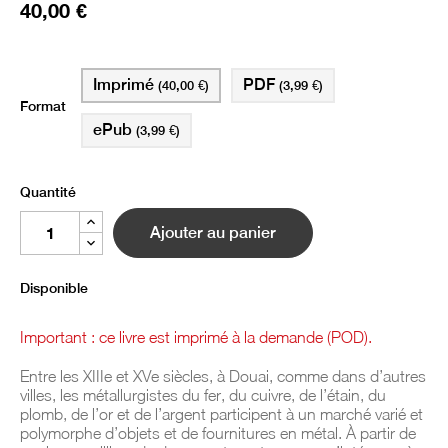
40,00 €
Imprimé
PDF
(40,00 €)
(3,99 €)
Format
ePub
(3,99 €)
Quantité
Ajouter au panier
Disponible
Important : ce livre est imprimé à la demande (POD).
Entre les XIIIe et XVe siècles, à Douai, comme dans d’autres
villes, les métallurgistes du fer, du cuivre, de l’étain, du
plomb, de l’or et de l’argent participent à un marché varié et
polymorphe d’objets et de fournitures en métal. À partir de