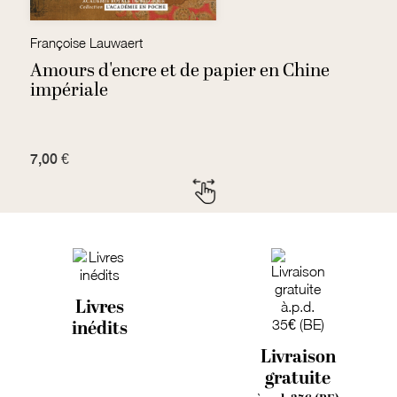
Françoise Lauwaert
Di
Amours d'encre et de papier en Chine
U
impériale
a
7,00 €
7
Livres
inédits
Livraison
gratuite