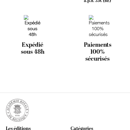
à.p.d. 35€ (BE)
Expédié
Paiements
sous 48h
100%
sécurisés
Les éditions
Catégories