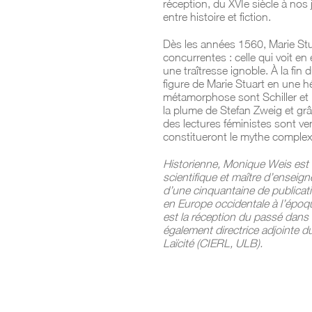
réception, du XVIe siècle à nos j
entre histoire et fiction.
Dès les années 1560, Marie Stuar
concurrentes : celle qui voit en
une traîtresse ignoble. À la fin 
figure de Marie Stuart en une h
métamorphose sont Schiller et
la plume de Stefan Zweig et g
des lectures féministes sont ve
constitueront le mythe complexe
Historienne, Monique Weis est 
scientifique et maître d’enseigne
d’une cinquantaine de publicatio
en Europe occidentale à l’épo
est la réception du passé dans le
également directrice adjointe du
Laïcité (CIERL, ULB).