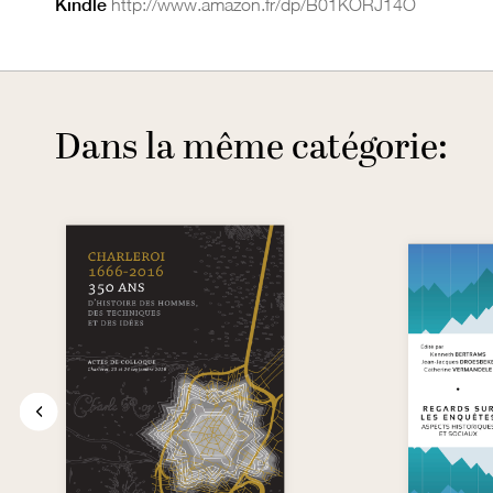
Kindle
http://www.amazon.fr/dp/B01KORJ14O
Dans la même catégorie: