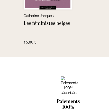
Catherine Jacques
Moniq
Les féministes belges
Prom
prog
15,00 €
7,00 
Paiements
100%