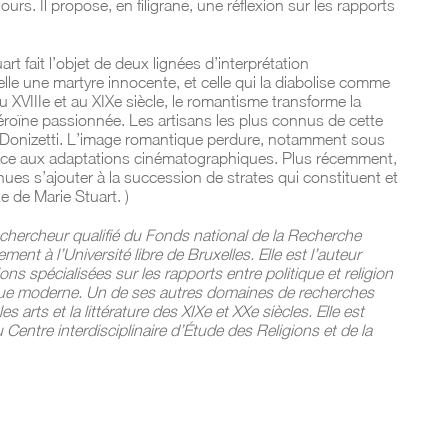
ours. Il propose, en filigrane, une réflexion sur les rapports
t fait l’objet de deux lignées d’interprétation
 elle une martyre innocente, et celle qui la diabolise comme
du XVIIIe et au XIXe siècle, le romantisme transforme la
éroïne passionnée. Les artisans les plus connus de cette
 Donizetti. L’image romantique perdure, notamment sous
râce aux adaptations cinématographiques. Plus récemment,
nues s’ajouter à la succession de strates qui constituent et
 de Marie Stuart. )
chercheur qualifié du Fonds national de la Recherche
ment à l’Université libre de Bruxelles. Elle est l’auteur
ns spécialisées sur les rapports entre politique et religion
que moderne. Un de ses autres domaines de recherches
s arts et la littérature des XIXe et XXe siècles. Elle est
 Centre interdisciplinaire d’Étude des Religions et de la