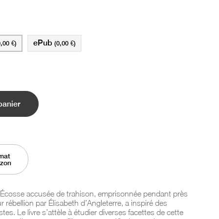
ePub
0,00 €)
(0,00 €)
panier
mat
azon
 d’Écosse accusée de trahison, emprisonnée pendant près
 rébellion par Élisabeth d’Angleterre, a inspiré des
stes. Le livre s’attèle à étudier diverses facettes de cette