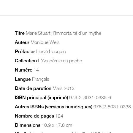
Titre
Marie Stuart, l'immortalité d'un mythe
Auteur
Monique Weis
Préfacier
Hervé Hasquin
Collection
L'Académie en poche
Numéro
14
Langue
Français
Date de parution
Mars 2013
ISBN principal (imprimé)
978-2-8031-0338-6
Autres ISBNs (versions numériques)
978-2-8031-0338-
Nombre de pages
124
Dimensions
10,9 x 17,8 cm