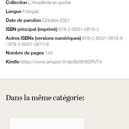
Collection
L'Académie en poche
Langue
Français
Date de parution
Octobre 2021
ISBN principal (imprimé)
978-2-8031-0815-2
Autres ISBNs (versions numériques)
978-2-8031-0816-9
/ 978-2-8031-0817-6
Nombre de pages
144
Kindle
https://www.amazon.fr/dp/B09H3DRVT4
Dans la même catégorie: