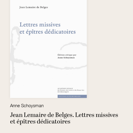
Anne Schoysman
Pi
Jean Lemaire de Belges. Lettres missives
P
et épîtres dédicatoires
h