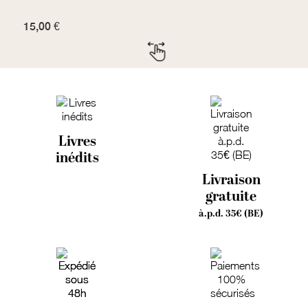
15,00 €
7
Livres
inédits
Livraison
gratuite
à.p.d. 35€ (BE)