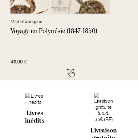
Michel Jangoux
Pa
Voyage en Polynésie (1847-1850)
L
45,00 €
5
Livres
inédits
Livraison
gratuite