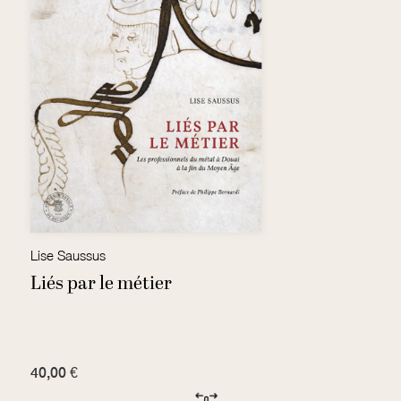
Lise Saussus
J
Liés par le métier
D
1
l
40,00 €
5