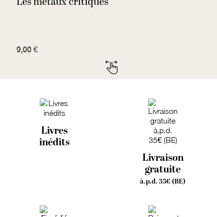
Les métaux critiques
P
9,00 €
1
Livres
inédits
Livraison
gratuite
à.p.d. 35€ (BE)