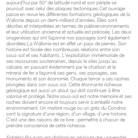
aujourd’hui par 50° de latitude nord et son périple se
poursuit avec celui des plaques tectoniques.Cet ouvrage
passe en revue les différentes formations géologiques de la
Wallonie depuis un demi-milliard d’années. Elles sont
décrites et interprétées en termes de paléoenvironnements
et leur utilisation ancienne et actuelle est précisée. Les deux
orogenèses qui ont façonné nos paysages sont également
abordées.La Wallonie est en effet un pays de pierres. Son
histoire est tissée des nombreuses relations entre son
sous-sol et ses habitants. L’exploitation immémoriale de
ses ressources souterraines, depuis le silex jusqu’au
calcaire, en passant évidemment par le charbon et le
minerai de fer a façonné ses gens, ses paysages, ses
monuments et son économie. Chaque terroir a ses racines
plongées dans son sous-sol. Cette étonnante richesse
géologique est aussi un atout qui doit continuer à être
valorisé et protégé. Notre sous-sol est notre mémoire et ses
roches doivent encore et toujours servir à embellir notre
environnement. Un marbre rouge ou un grès du Condroz
sont la signature d’une région, d’un village, d’une histoire.
C’est une des raisons de ce livre : permettre à chacun de
prendre conscience de cette richesse.
Frédéric Boulvain est diplômé en géologie des universités