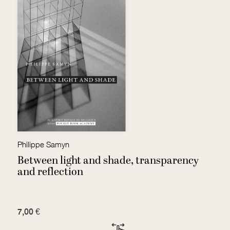
olmant, Catheline Périer-D'Ieteren David Restrepo Amariles, Hugues Bersini
Philippe Samyn
Be
e
Between light and shade, transparency
S
and reflection
t
7,00 €
3,