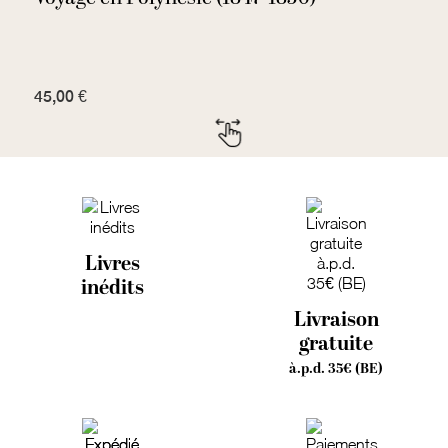
v
45,00 €
1
Livres
inédits
Livraison
gratuite
à.p.d. 35€ (BE)