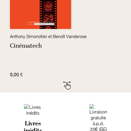
Anthony Simonofski et Benoît Vanderose
Ac
Cinématech
M
9,00 €
1
Livres
inédits