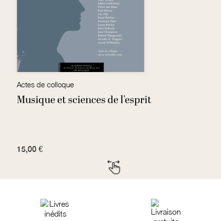
Actes de colloque
R
Musique et sciences de l'esprit
H
15,00 €
7