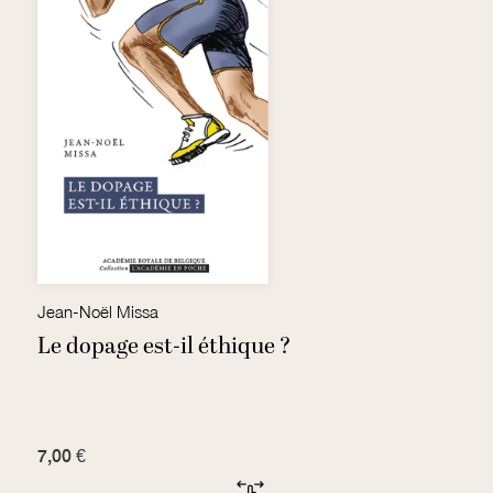
Jean-Noël Missa
S
Le dopage est-il éthique ?
S
7,00 €
1