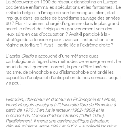
La découverte en 1990 de réseaux clandestins en Europe
occidentale enflamma les spéculations et les fantasmes.
Le
« Gladio belge », à l’image de son homologue italien, était-il
impliqué dans les actes de banditisme sauvage des années
80 ? Était-il vraiment chargé d’organiser dans le plus grand
secret le départ de Belgique du gouvernement vers des
lieux sûrs en cas d’occupation ? Avait-il participé à la «
stratégie de la tension » pour favoriser l’instauration d’un
régime autoritaire ? Avait-il partie liée à l’extrême droite ?
L’après
Gladio
a accouché d’une méfiance quasi
pathologique à l’égard des méthodes de renseignement. Le
souci du politiquement correct, la peur d’être taxé de
racisme, de xénophobie ou d’islamophobie ont bridé les
capacités d’analyse et d’anticipation de nos services jusqu’il
y a peu.
Historien, chercheur et docteur en Philosophie et Lettres,
Hervé Hasquin enseigna à l’Université libre de Bruxelles à
partir de 1970 ; il en fut le recteur (1982-1986) et le
président du Conseil d’administration (1986-1995).
Parallèlement, il mena une carrière politique (sénateur,
député, ministre) entre 1987 et 2007. Il a présidé l’Institut