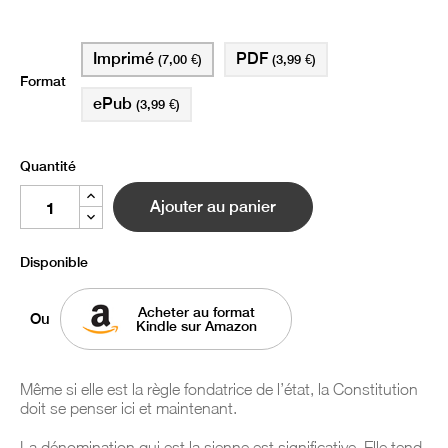
Imprimé
PDF
(7,00 €)
(3,99 €)
Format
ePub
(3,99 €)
Quantité
Ajouter au panier
Disponible
Acheter au format
Ou
Kindle sur Amazon
Même si elle est la règle fondatrice de l’état, la Constitution
doit se penser ici et maintenant.
La dénomination qui est la sienne est significative. Elle tend