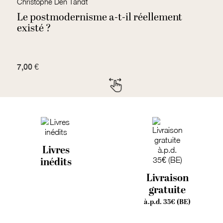
Christophe Den Tandt
H
Le postmodernisme a-t-il réellement
L
existé ?
7,00 €
3,
Livres
inédits
Livraison
gratuite
à.p.d. 35€ (BE)