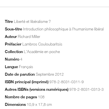
Titre
Liberté et libéralisme ?
Sous-titre
Introduction philosophique à l'humanisme libéral
Auteur
Richard Miller
Préfacier
Lambros Couloubaritsis
Collection
L'Académie en poche
Numéro
4
Langue
Français
Date de parution
Septembre 2012
ISBN principal (imprimé)
978-2-8031-0311-9
Autres ISBNs (versions numériques)
978-2-8031-0313-3
Nombre de pages
108
Dimensions
10,9 x 17,8 cm