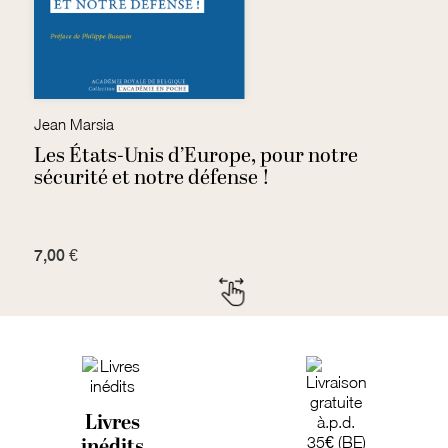
Jean Marsia
An
Les États-Unis d’Europe, pour notre
A
sécurité et notre défense !
m
7,00 €
1
Livres
inédits